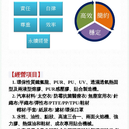
【經營項目】
1. 環保性質鐵氟龍、PUR、PU、UV、透濕透氣熱固
型及兩液型熔膠、PUR感壓膠、貼合製造機。
2. 汽車材料/ 太空衣/ 防霉抗菌醫療衣/ 無塵室用衣/ 針
織布;平織布/彈性布/PTFE/PP/TPU/鞋材
帽材/手套/ 紙尿布/ 濾材/環保口罩
3. 水性、油性、點狀、高速三合一、兩面火焰機、強
力膠、熱煤油和鞋材、成衣專用貼合機械。