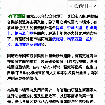
有茗
國際
，
西元2000年設立於潭子
創立初期以傳統貼
合機械製造為主要業務，除了用心耕耘國內市場外，有
茗國際也致力於將機械外銷至
韓國、中國大陸、斯里蘭
卡、越南及印尼
等國家，經過十年的努力與客戶的支持
下，有茗將外銷市場拓展至
俄羅斯、馬來西亞、孟加
拉、柬埔寨以及寮國
等。
因應近年國際競爭與科技產業發展趨勢，有茗
更是著重
在環保方面的推動，製造研發環保上膠貼合機械，應用
範圍涵蓋紡織 / 鞋材 / 成衣 / 帽材 / 醫療等產業，也推出
自動/半自動化機械來節省人力成本以及提升產量，為客
戶創造更多的價值。
為滿足市場導向及用戶需求，有茗
藉由研發創新團隊來
提升貼合機的功能及生產效率，以顧客需求為第一優
先，提供各種客製化貼合機型與快速即時的售後服務。