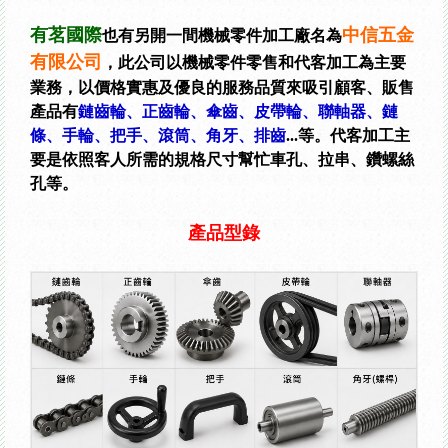
有茗國際
中信五金
也有另開一間機械零件加工廠名為
有限公司
，此公司以機械零件零售和代客加工為主要
業務，以價格實惠及優良的服務品質來吸引顧客、販售
產品有
鏈齒輪、正齒輪、傘齒、皮帶輪、聯軸器、鏈
條、手輪、把手、滾筒、角牙、排齒
...等。代客加工主
要是依照客人所需的規格尺寸幫忙車孔、拉
串、鑽螺絲
孔等。
產品型錄